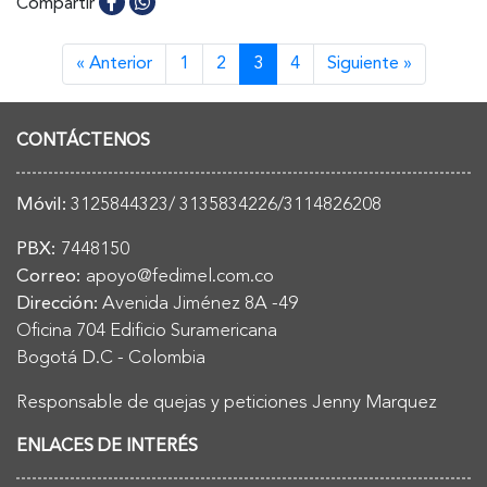
Compartir
« Anterior
1
2
3
4
Siguiente »
CONTÁCTENOS
Móvil:
3125844323/ 3135834226/3114826208
PBX:
7448150
Correo:
apoyo@fedimel.com.co
Dirección:
Avenida Jiménez 8A -49
Oficina 704 Edificio Suramericana
Bogotá D.C - Colombia
Responsable de quejas y peticiones Jenny Marquez
ENLACES DE INTERÉS